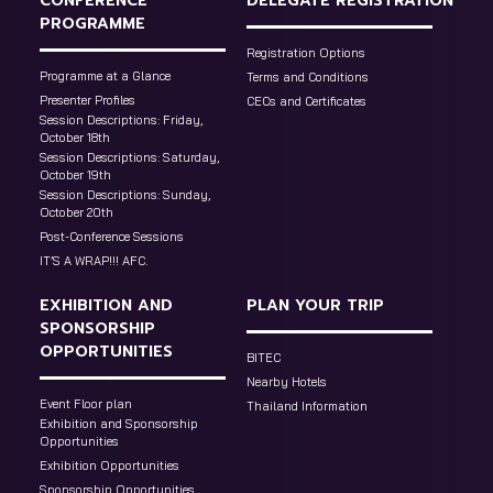
CONFERENCE
DELEGATE REGISTRATION
PROGRAMME
Registration Options
Programme at a Glance
Terms and Conditions
Presenter Profiles
CECs and Certificates
Session Descriptions: Friday,
October 18th
Session Descriptions: Saturday,
October 19th
Session Descriptions: Sunday,
October 20th
Post-Conference Sessions
IT’S A WRAP!!! AFC.
EXHIBITION AND
PLAN YOUR TRIP
SPONSORSHIP
OPPORTUNITIES
BITEC
Nearby Hotels
Event Floor plan
Thailand Information
Exhibition and Sponsorship
Opportunities
Exhibition Opportunities
Sponsorship Opportunities