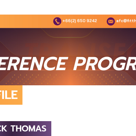
+66(2) 650 9242
afc@fitth
ERENCE PROG
ILE
CK THOMAS