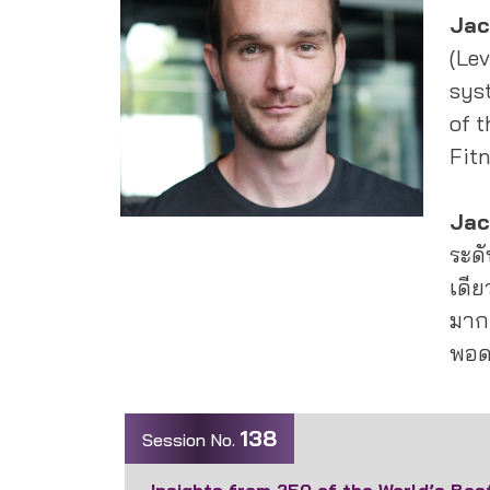
Jac
(Lev
sys
of t
Fit
Jac
ระดั
เดีย
มากก
พอด
138
Session No.