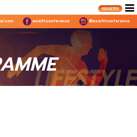
ai.com
asiafitconference
@asiafitconference
RAMME