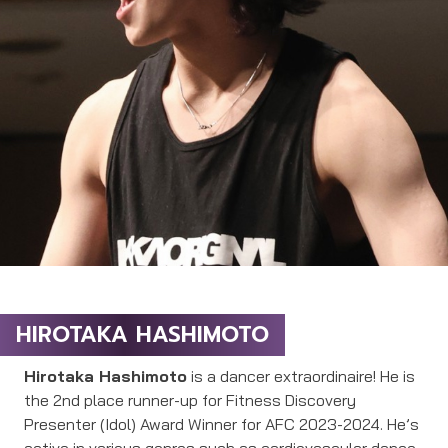
HIROTAKA HASHIMOTO
Hirotaka Hashimoto
is a dancer extraordinaire! He is
the 2nd place runner-up for Fitness Discovery
Presenter (Idol) Award Winner for AFC 2023-2024. He’s